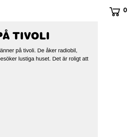
0
Å TIVOLI
nner på tivoli. De åker radiobil,
esöker lustiga huset. Det är roligt att