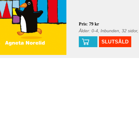
Pris: 79 kr
Ålder: 0-4, Inbunden, 32 sidor
SLUTSÅLD