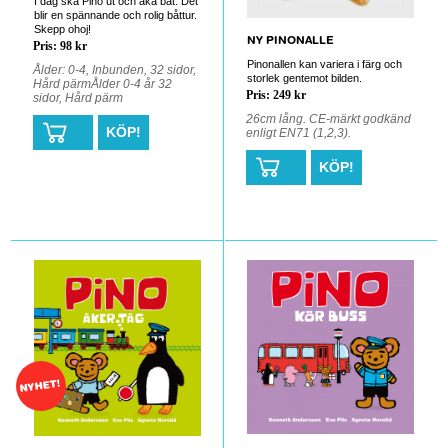
I dag ska Pino ut och åka båt. Det
blir en spännande och rolig båttur.
Skepp ohoj!
NY PINONALLE
Pris: 98 kr
Pinonallen kan variera i färg och
Ålder: 0-4, Inbunden, 32 sidor,
storlek gentemot bilden.
Hård pärmÅlder 0-4 år 32
Pris: 249 kr
sidor, Hård pärm
26cm lång. CE-märkt godkänd
KÖP!
enligt EN71 (1,2,3).
KÖP!
0
0
NYHET!