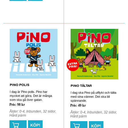
0
0
EXTRA
PRIS!
PINO POLIS
PINO TÄLTAR
I dag är Pino polis. Pino har
I dag ska Pino på utflykt och tälta
mycket att göra. Det är många
med sina vänner. Det ska bli
som ska gå över gatan.
spännande.
Pris: 98 kr
Pris: 49 kr
Ålder: 0-4, Inbunden, 32 sidor,
Ålder: 0-4, Inbunden, 32 sidor,
Hård pärm
Hård pärm
KÖP!
KÖP!