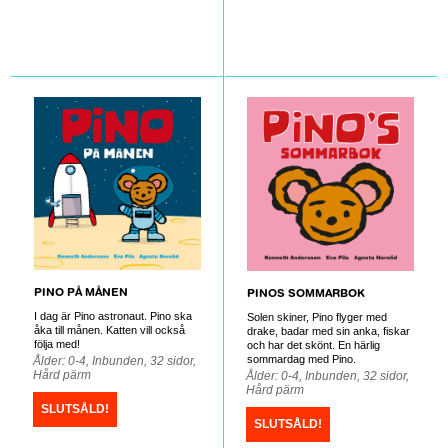
PINO PÅ MÅNEN
PINOS SOMMARBOK
I dag är Pino astronaut. Pino ska
Solen skiner, Pino flyger med
åka till månen. Katten vill också
drake, badar med sin anka, fiskar
följa med!
och har det skönt. En härlig
sommardag med Pino.
Ålder: 0-4, Inbunden, 32 sidor,
Hård pärm
Ålder: 0-4, Inbunden, 32 sidor,
Hård pärm
SLUTSÅLD!
SLUTSÅLD!