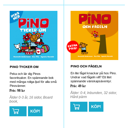
0
0
EXTRA
PRIS!
PINO OCH FÅGELN
PINO TYCKER OM
En lite fågel knackar på hos Pino.
Peka och lär dig Pinos
Undrar vad fågeln vill? Ett litet
favoritsaker. En spännande bok
spännande vänskapsäventyr.
med många roliga ljud för alla små
Pinovänner.
Pris: 49 kr
Pris: 98 kr
Ålder: 0-4, Inbunden, 32 sidor,
Hård pärm
Ålder 0-3 år, 16 sidor, Board
book,
KÖP!
KÖP!