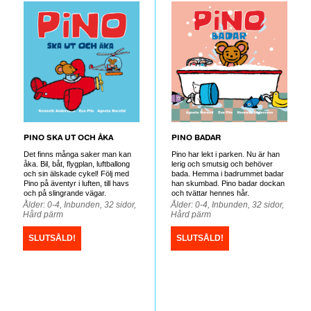
PINO SKA UT OCH ÅKA
PINO BADAR
Det finns många saker man kan
Pino har lekt i parken. Nu är han
åka. Bil, båt, flygplan, luftballong
lerig och smutsig och behöver
och sin älskade cykel! Följ med
bada. Hemma i badrummet badar
Pino på äventyr i luften, till havs
han skumbad. Pino badar dockan
och på slingrande vägar.
och tvättar hennes hår.
Ålder: 0-4, Inbunden, 32 sidor,
Ålder: 0-4, Inbunden, 32 sidor,
Hård pärm
Hård pärm
SLUTSÅLD!
SLUTSÅLD!