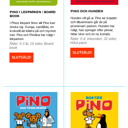
PINO OCH HUNDEN
PINO I LEKPARKEN / BOARD
BOOK
Hunden vill gå ut. Pino tar kopplet
och tillsammans går de på
I Pinos lekpark finns allt Pino kan
promenad i parken. Hunden har
önska sig. Gunga, sandlåda, en
roligt, han springer efter pinnar,
krokodil att klättra på och mycket
hittar skor och en ny kompis.
mer. Pino och Pinolina har roligt i
Ålder: 0-4, Inbunden, 32 sidor,
lekparken.
Hård pärm
Ålder: 0-3 år, 16 sidor, Board
book
SLUTSÅLD!
SLUTSÅLD!