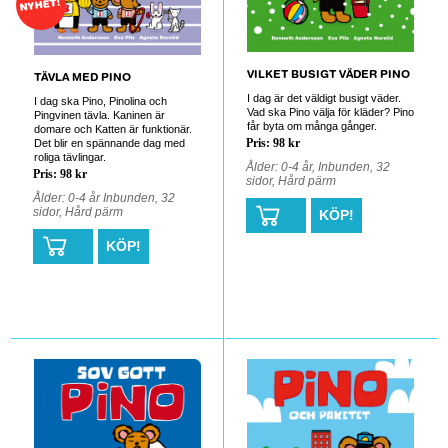
NYHET!
VILKET BUSIGT VÄDER PINO
TÄVLA MED PINO
I dag är det väldigt busigt väder.
I dag ska Pino, Pinolina och
Vad ska Pino välja för kläder? Pino
Pingvinen tävla. Kaninen är
får byta om många gånger.
domare och Katten är funktionär.
Pris: 98 kr
Det blir en spännande dag med
roliga tävlingar.
Ålder: 0-4 år, Inbunden, 32
Pris: 98 kr
sidor, Hård pärm
Ålder: 0-4 år Inbunden, 32
sidor, Hård pärm
KÖP!
KÖP!
0
0