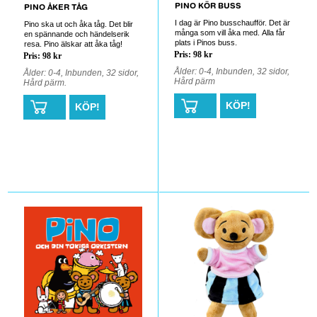
PINO KÖR BUSS
PINO ÅKER TÅG
I dag är Pino busschaufför. Det är
Pino ska ut och åka tåg. Det blir
många som vill åka med. Alla får
en spännande och händelserik
plats i Pinos buss.
resa. Pino älskar att åka tåg!
Pris: 98 kr
Pris: 98 kr
Ålder: 0-4, Inbunden, 32 sidor,
Ålder: 0-4, Inbunden, 32 sidor,
Hård pärm
Hård pärm.
KÖP!
KÖP!
0
0