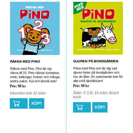
0
0
DJUREN PÅ BONDGÅRDEN
RÄKNA MED PINO
Peka med Pino och lär dig vad
Räkna med Pino. Pino lär sig
djuren heter på bondgården och
räkna till 10. Pino räknar kompisar,
hur de låter. En spännande bok för
moln, ballonger, frukter och många
alla små djurälskare!
andra saker. Kul och lärorik bok!
Pris: 98 kr
Pris: 98 kr
Ålder: 0-3 år, 16 sidor, Board
Inbunden bok 32 sidor
book
KÖP!
KÖP!