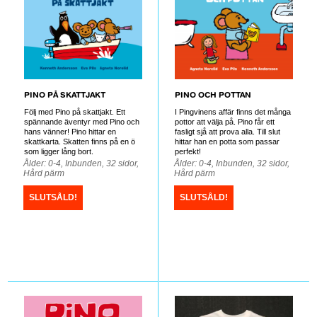
PINO OCH POTTAN
PINO PÅ SKATTJAKT
I Pingvinens affär finns det många
Följ med Pino på skattjakt. Ett
pottor att välja på. Pino får ett
spännande äventyr med Pino och
fasligt sjå att prova alla. Till slut
hans vänner! Pino hittar en
hittar han en potta som passar
skattkarta. Skatten finns på en ö
perfekt!
som ligger lång bort.
Ålder: 0-4, Inbunden, 32 sidor,
Ålder: 0-4, Inbunden, 32 sidor,
Hård pärm
Hård pärm
SLUTSÅLD!
SLUTSÅLD!