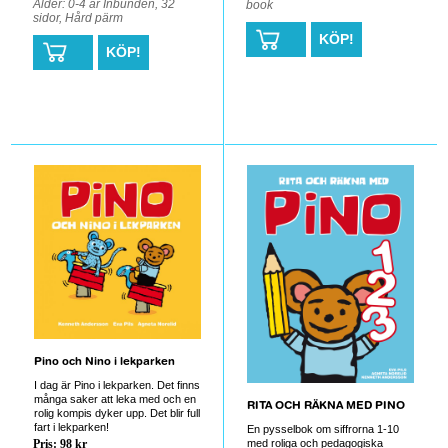
Ålder: 0-4 år Inbunden, 32
book
sidor, Hård pärm
KÖP!
KÖP!
0
0
Pino och Nino i lekparken
I dag är Pino i lekparken. Det finns
många saker att leka med och en
RITA OCH RÄKNA MED PINO
rolig kompis dyker upp. Det blir full
fart i lekparken!
En pysselbok om siffrorna 1-10
med roliga och pedagogiska
Pris: 98 kr