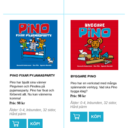
0
0
PINO FIXAR PYJAMASPARTY
BYGGARE PINO
Pino har bjudit sina vänner
Pino har en verkstad med många
Pingvinen och Pinolina på
spännande verktyg. Vad ska Pino
pyjamasparty. Pino har fixat och
bygga idag?
förberett allt. Nu kan vännerna
Pris: 98 kr
komma!
Ålder: 0-4, Inbunden, 32 sidor,
Pris: 98 kr
Hård pärm
Ålder: 0-4, Inbunden, 32 sidor,
Hård pärm
KÖP!
KÖP!