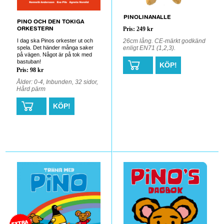
PINOLINANALLE
PINO OCH DEN TOKIGA
ORKESTERN
Pris: 249 kr
I dag ska Pinos orkester ut och
26cm lång. CE-märkt godkänd
spela. Det händer många saker
enligt EN71 (1,2,3).
på vägen. Något är på tok med
bastuban!
KÖP!
Pris: 98 kr
Ålder: 0-4, Inbunden, 32 sidor,
Hård pärm
KÖP!
0
0
EXTRA