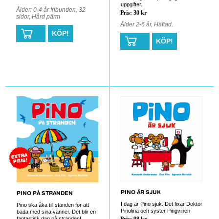
uppgifter.
Ålder: 0-4 år Inbunden, 32
Pris: 30 kr
sidor, Hård pärm
Ålder 2-6 år, Häftad.
KÖP!
KÖP!
0
0
EXTRA
PRIS!
PINO ÄR SJUK
PINO PÅ STRANDEN
I dag är Pino sjuk. Det fixar Doktor
Pino ska åka till standen för att
Pinolina och syster Pingvinen
bada med sina vänner. Det blir en
fantastisk dag på stranden!