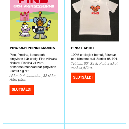
PINO OCH PRINSESSORNA
PINO T-SHIRT
Pino, Pinolina, katten och
100% ekologisk bomull, fairwear
pingvinen klär ut sig. Pino vill vara
och klimatneutral. Storlek 98-104.
riddare. Pinolina vill vara
Tvättas: 60° Stryk ej på trycket
prinsessa men vad har pingvinen
med strykjärn.
klätt ut sig till?
Ålder: 0-4, Inbunden, 32 sidor,
SLUTSÅLD!
Hård pärm
SLUTSÅLD!