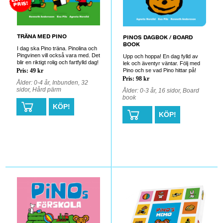
PRIS!
TRÄNA MED PINO
PINOS DAGBOK / BOARD
BOOK
I dag ska Pino träna. Pinolina och
Pingvinen vill också vara med. Det
Upp och hoppa! En dag fylld av
blir en riktigt rolig och fartfylld dag!
lek och äventyr väntar. Följ med
Pino och se vad Pino hittar på!
Pris: 49 kr
Pris: 98 kr
Ålder: 0-4 år, Inbunden, 32
sidor, Hård pärm
Ålder: 0-3 år, 16 sidor, Board
book
KÖP!
KÖP!
0
0