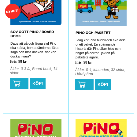
NYHET!
SOV GOTT PINO / BOARD
PINO OCH PAKETET
BOOK
I dag kör Pino budbil och ska dela
Dags att gå och lägga sig! Pino
ut ett paket. En spännande
ska städa, borsta tänderna, läsa
historia där Pino åker hiss och
saga och hitta dockan. Var kan
ringer på dörrar i jakten på
dockan vara?
paketets ägare.
Pris: 98 kr
Pris: 98 kr
Ålder: 0-3 år, Board book, 14
Ålder: 0-4, Inbunden, 32 sidor,
sidor
Hård pärm
KÖP!
KÖP!
0
0