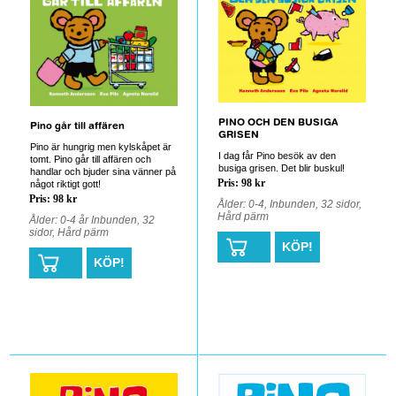
PINO OCH DEN BUSIGA
Pino går till affären
GRISEN
Pino är hungrig men kylskåpet är
I dag får Pino besök av den
tomt. Pino går till affären och
busiga grisen. Det blir buskul!
handlar och bjuder sina vänner på
Pris: 98 kr
något riktigt gott!
Pris: 98 kr
Ålder: 0-4, Inbunden, 32 sidor,
Hård pärm
Ålder: 0-4 år Inbunden, 32
sidor, Hård pärm
KÖP!
KÖP!
0
0