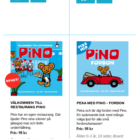
0
0
NYHET!
VÄLKOMMEN TILL
PEKA MED PINO - FORDON
RESTAURANG PINO
Peka och lär dig fordon med Pino.
Pino har en egen restaurang. Där
En spännande bok med många
bjuder Pino sina vänner på
roliga ljud för alla små
jättegod mat och finfin
fordonsfantaster!
underhållning.
Pris: 98 kr
Pris: 98 kr
Ålder 0-3 år, 16 sidor, Board