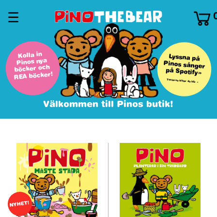
☰
Kolla in
Lyssna på
Pinos nya
Pinos sånger
böcker och
på Spotify»
REA böcker!
Texterna hittar du här »
Välkommen till Pinos butik!
0
0
NYHET!