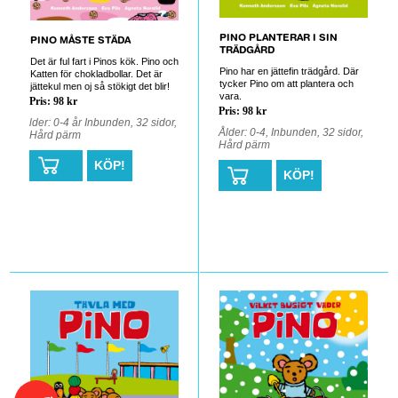
PINO PLANTERAR I SIN
PINO MÅSTE STÄDA
TRÄDGÅRD
Det är ful fart i Pinos kök. Pino och
Pino har en jättefin trädgård. Där
Katten för chokladbollar. Det är
tycker Pino om att plantera och
jättekul men oj så stökigt det blir!
vara.
Pris: 98 kr
Pris: 98 kr
lder: 0-4 år Inbunden, 32 sidor,
Ålder: 0-4, Inbunden, 32 sidor,
Hård pärm
Hård pärm
KÖP!
KÖP!
0
0