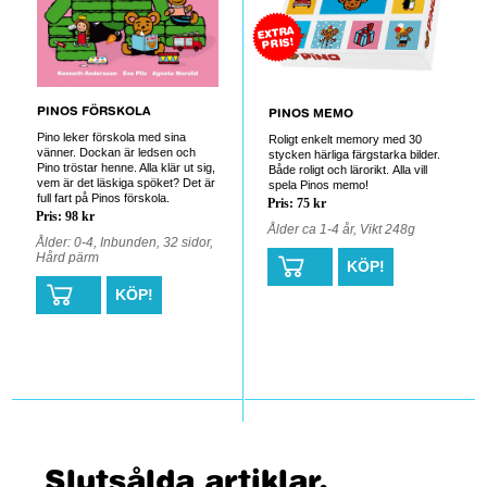
EXTRA
PRIS!
PINOS FÖRSKOLA
PINOS MEMO
Pino leker förskola med sina
Roligt enkelt memory med 30
vänner. Dockan är ledsen och
stycken härliga färgstarka bilder.
Pino tröstar henne. Alla klär ut sig,
Både roligt och lärorikt. Alla vill
vem är det läskiga spöket? Det är
spela Pinos memo!
full fart på Pinos förskola.
Pris: 75 kr
Pris: 98 kr
Ålder ca 1-4 år, Vikt 248g
Ålder: 0-4, Inbunden, 32 sidor,
Hård pärm
KÖP!
KÖP!
Slutsålda artiklar.