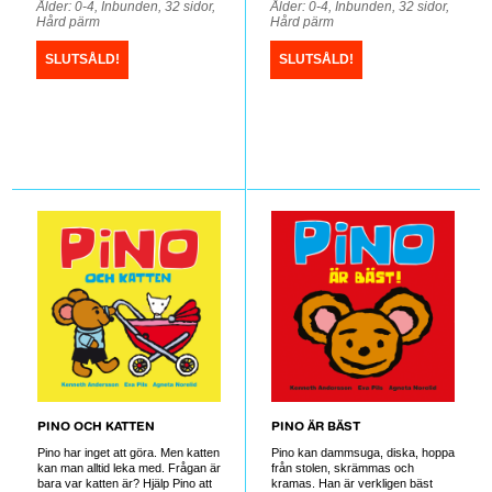
Ålder: 0-4, Inbunden, 32 sidor,
Ålder: 0-4, Inbunden, 32 sidor,
Hård pärm
Hård pärm
SLUTSÅLD!
SLUTSÅLD!
PINO OCH KATTEN
PINO ÄR BÄST
Pino har inget att göra. Men katten
Pino kan dammsuga, diska, hoppa
kan man alltid leka med. Frågan är
från stolen, skrämmas och
bara var katten är? Hjälp Pino att
kramas. Han är verkligen bäst