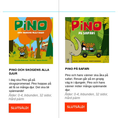
PINO PÅ SAFARI
PINO OCH SKOGENS ALLA
DJUR
Pino och hans vänner ska åka på
safari. Resan går på en gropig
I dag ska Pino gå på
väg in i djungeln. Pino och hans
skogspromenad. Pino hoppas på
vänner möter många spännande
att få se många djur. Det ska bli
djur.
spännande!
Ålder: 0-4, Inbunden, 32 sidor,
Ålder: 0-4, Inbunden, 32 sidor,
Hård pärm
Hård pärm
SLUTSÅLD!
SLUTSÅLD!