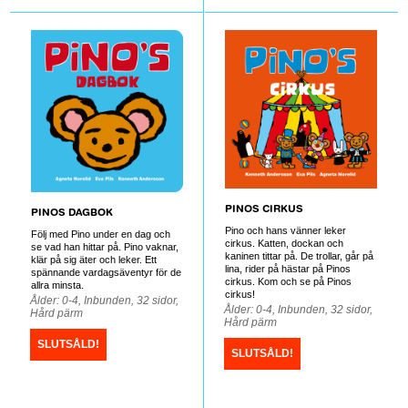
PINOS CIRKUS
PINOS DAGBOK
Pino och hans vänner leker
Följ med Pino under en dag och
cirkus. Katten, dockan och
se vad han hittar på. Pino vaknar,
kaninen tittar på. De trollar, går på
klär på sig äter och leker. Ett
lina, rider på hästar på Pinos
spännande vardagsäventyr för de
cirkus. Kom och se på Pinos
allra minsta.
cirkus!
Ålder: 0-4, Inbunden, 32 sidor,
Ålder: 0-4, Inbunden, 32 sidor,
Hård pärm
Hård pärm
SLUTSÅLD!
SLUTSÅLD!